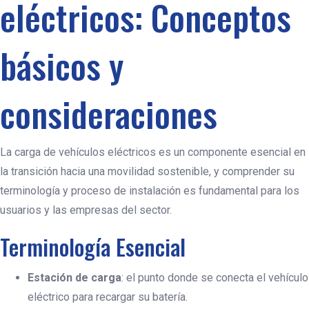
eléctricos: Conceptos
básicos y
consideraciones
Te Llamamos
La carga de vehículos eléctricos es un componente esencial en
la transición hacia una movilidad sostenible, y comprender su
terminología y proceso de instalación es fundamental para los
Tienes una emergencia eléctrica o necesitas
usuarios y las empresas del sector.
presupuesto de una instalación o
mantenimiento eléctrico déjanos tus datos y
Terminología Esencial
un electricista te Llamara lo antes posible.
Estación de carga
: el punto donde se conecta el vehículo
eléctrico para recargar su batería.