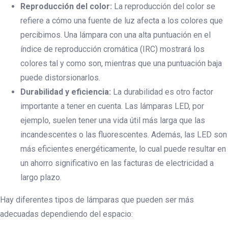
Reproducción del color:
La reproducción del color se
Tienes una emergencia eléctrica o necesitas
presupuesto de una instalación o
refiere a cómo una fuente de luz afecta a los colores que
mantenimiento eléctrico déjanos tus datos y
percibimos. Una lámpara con una alta puntuación en el
un electricista te Llamara lo antes posible.
índice de reproducción cromática (IRC) mostrará los
colores tal y como son, mientras que una puntuación baja
puede distorsionarlos.
Durabilidad y eficiencia:
La durabilidad es otro factor
importante a tener en cuenta. Las lámparas LED, por
ejemplo, suelen tener una vida útil más larga que las
incandescentes o las fluorescentes. Además, las LED son
más eficientes energéticamente, lo cual puede resultar en
ENVIAR
un ahorro significativo en las facturas de electricidad a
largo plazo.
Hay diferentes tipos de lámparas que pueden ser más
adecuadas dependiendo del espacio: